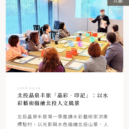
共創
2026.03.19
北投晶泉丰旅「晶彩．印記」：以水
彩藝術描繪北投人文風景
北投晶泉丰旅第一季邀請水彩藝術家洪東
標駐村，以光影與水色描繪北投山景、人