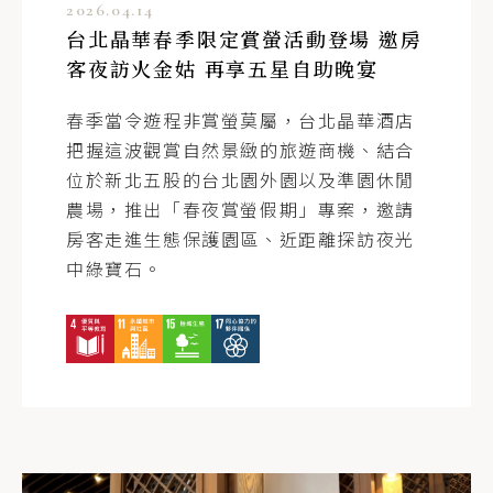
2026.04.14
台北晶華春季限定賞螢活動登場 邀房
客夜訪火金姑 再享五星自助晚宴
春季當令遊程非賞螢莫屬，台北晶華酒店
把握這波觀賞自然景緻的旅遊商機、結合
位於新北五股的台北園外園以及準園休閒
農場，推出「春夜賞螢假期」專案，邀請
客戶
房客走進生態保護園區、近距離探訪夜光
晶華國際酒店集團
中綠寶石。
前往客服信箱
訂閱電子報
股東
晶華酒店發言人 / 王文蘊 小姐
T
+886-2-25215000 ext.3376
E
brita.wang@regenttaiwan.com
送出