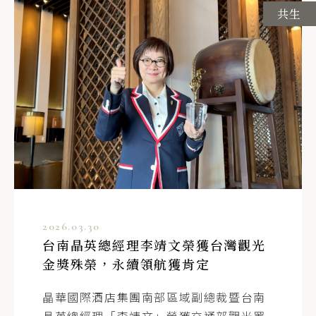
員工
共生
晶華酒店人力資源部 / 簡經理
T
+886-2-25215000 ext. 3615
E
sara.chien@regenttaiwan.com
2026.03.30
台南晶英總經理李靖文榮獲台灣觀光
金獎殊榮，永續領航獲肯定
晶華國際酒店集團南部區域副總裁暨台南
晶英總經理「李靖文」榮獲交通部觀光署