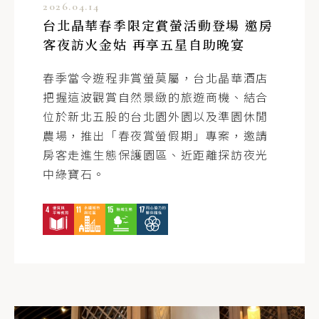
2026.04.14
台北晶華春季限定賞螢活動登場 邀房
客夜訪火金姑 再享五星自助晚宴
春季當令遊程非賞螢莫屬，台北晶華酒店
把握這波觀賞自然景緻的旅遊商機、結合
位於新北五股的台北園外園以及準園休閒
農場，推出「春夜賞螢假期」專案，邀請
客戶
房客走進生態保護園區、近距離探訪夜光
晶華國際酒店集團
中綠寶石。
前往客服信箱
訂閱電子報
股東
晶華酒店發言人 / 王文蘊 小姐
T
+886-2-25215000 ext.3376
E
brita.wang@regenttaiwan.com
送出