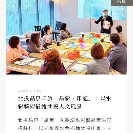
共創
2026.03.19
北投晶泉丰旅「晶彩．印記」：以水
彩藝術描繪北投人文風景
北投晶泉丰旅第一季邀請水彩藝術家洪東
標駐村，以光影與水色描繪北投山景、人