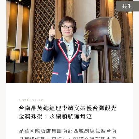
員工
共生
晶華酒店人力資源部 / 簡經理
T
+886-2-25215000 ext. 3615
E
sara.chien@regenttaiwan.com
2026.03.30
台南晶英總經理李靖文榮獲台灣觀光
金獎殊榮，永續領航獲肯定
晶華國際酒店集團南部區域副總裁暨台南
晶英總經理「李靖文」榮獲交通部觀光署